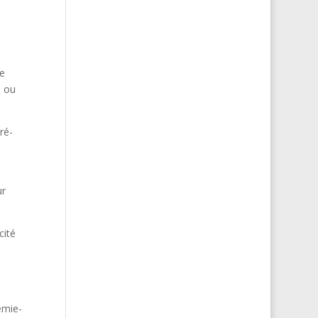
de
S ou
ré-
ur
cité
émie-