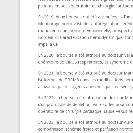
patients en post-opératoire de chirurgie cardiaque
En 2019, deux bourses ont été attribuées : – l’un
Monitorage non invasif de l’autorégulation cérébr
monocentrique, non interventionnelle, prospecti
Bordeaux : Caractérisation hémodynamique, fonct
Impella CP.
En 2020, la bourse a été attribué au docteur Cél
opératoire de VIRUS respiratoires, et syndrome de
En 2021, la bourse a été attribué au docteur Mat
isoformes de TRPM8 dans les modifications hémod
activation par les agents anesthésiques en syne
En 2022 : la bourse a été attribué au docteur Ma
d’un protocole de déplétion hydrosodée pour corri
opératoire de chirurgie cardiaque. Etude VeXus re
En 2023, la bourse a été attribué au docteur Aur
comparaison ischémie froide et perfusion normothe