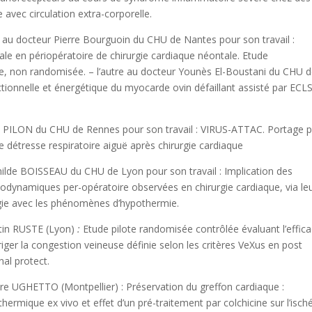
 avec circulation extra-corporelle.
e au docteur Pierre Bourguoin du CHU de Nantes pour son travail :
ale en périopératoire de chirurgie cardiaque néontale. Etude
ve, non randomisée. – l’autre au docteur Younès El-Boustani du CHU 
ionnelle et énergétique du myocarde ovin défaillant assisté par ECL
ia PILON du CHU de Rennes pour son travail : VIRUS-ATTAC. Portage p
 détresse respiratoire aiguë après chirurgie cardiaque
hilde BOISSEAU du CHU de Lyon pour son travail : Implication des
ynamiques per-opératoire observées en chirurgie cardiaque, via le
rgie avec les phénomènes d’hypothermie.
rtin RUSTE (Lyon)
:
Etude pilote randomisée contrôlée évaluant l’effica
ger la congestion veineuse définie selon les critères VeXus en post
nal protect.
ore UGHETTO (Montpellier) : Préservation du greffon cardiaque :
rmique ex vivo et effet d’un pré-traitement par colchicine sur l’isch