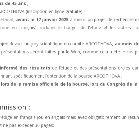
s de 45 ans
;
COTHOVA (inscription en ligne gratuite) ;
étariat,
avant le
17 janvier 2025
à minuit un projet de recherche dé
sumé en français), incluant le budget de l’étude et les autres so
ojet
devant un jury scientifique du comité ARCOTHOVA,
au mois d
 les présentations seront faites par le Web, comme cela a été le cas p
informé des résultats
de l’étude et des présentations orales dan
onnant spécifiquement l’obtention de la bourse ARCOTHOVA ;
ors de la remise officielle de la bourse, lors du Congrès de la
umission :
 rédigé en français (ou en anglais mais avec obligatoirement un rés
 et ne pas excéder 30 pages: