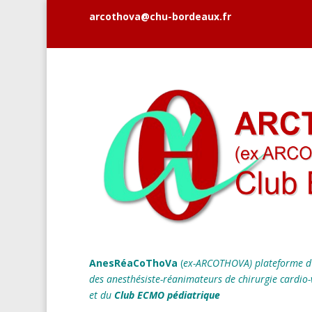
arcothova@chu-bordeaux.fr
AnesRéaCoThoVa
(
ex-ARCOTHOVA)
plateforme d
des anesthésiste-réanimateurs
de chirurgie cardio-
et du
Club ECMO pédiatrique