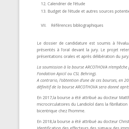
Calendrier de l’étude
Budget de l’étude et autres sources potenti
VII. Références bibliographiques
Le dossier de candidature est soumis à l’évalu
présentés à l’oral devant la jury. Le projet ret
présentations orales et après délibération du jury
La soumission à la bourse ARCOTHOVA n’empêche pa
Fondation Apicil ou CSL Behring).
A contrario, l’obtention d’une de ces bourses, en 
définitif de la bourse ARCOTHOVA sera donné après
En 2017,la bourse a été attribué au docteur Mat
microcirculatoires du Landiolol dans la fibrillatio
bicentrique chez l’homme.
En 2018,la bourse a été attribué au docteur Chris
Identification des effecteurs des signaux des i