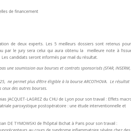
elles de financement
ation de deux experts. Les 5 meilleurs dossiers sont retenus pour
enu par le jury sera celui qui aura obtenu la meilleure note à l’iss
. Les candidats seront informés par mail du résultat.
s une soumission aux bourses et contrats sponsorisés (SFAR, INSERM,
2025, ne permet plus d’être éligible à la bourse ARCOTHOVA. Le résultat
 ceux des autres bourses.
thias JACQUET-LAGREZ du CHU de Lyon pour son travail : Effets macro
n atriale paroxystique postopératoire : une étude interventionnelle et
tian DE TYMOWSKI de l’hôpital Bichat à Paris pour son travail :
mmunorécepteurs au cours de syndrome inflammatoire sévère chez des