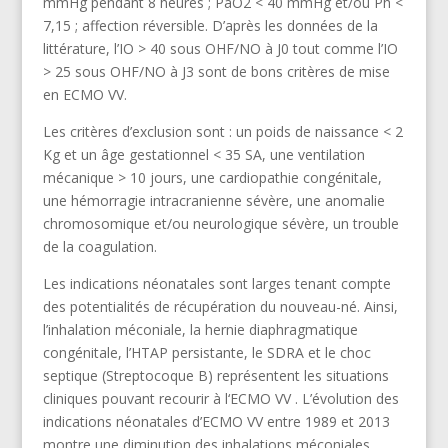
mmHg pendant 8 heures ; PaO2 < 40 mmHg et/ou Ph <
7,15 ; affection réversible. D’après les données de la
littérature, l’IO > 40 sous OHF/NO à J0 tout comme l’IO
> 25 sous OHF/NO à J3 sont de bons critères de mise
en ECMO VV.
Les critères d’exclusion sont : un poids de naissance < 2
Kg et un âge gestationnel < 35 SA, une ventilation
mécanique > 10 jours, une cardiopathie congénitale,
une hémorragie intracranienne sévère, une anomalie
chromosomique et/ou neurologique sévère, un trouble
de la coagulation.
Les indications néonatales sont larges tenant compte
des potentialités de récupération du nouveau-né. Ainsi,
l’inhalation méconiale, la hernie diaphragmatique
congénitale, l’HTAP persistante, le SDRA et le choc
septique (Streptocoque B) représentent les situations
cliniques pouvant recourir à l‘ECMO VV . L’évolution des
indications néonatales d’ECMO VV entre 1989 et 2013
montre une diminution des inhalations méconiales.