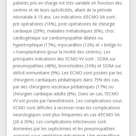
patients pris en charge est très variable en fonction des
centres et de leurs spécificités, allant de la période
néonatale à 15 ans. Les indications d’ECMO VA sont :
pré opératoires (10%), post opératoires de chirurgie
cardiaque (29%), maladies métaboliques (6%), choc
cardiogénique sur cardiomyopathie dilatée ou
hypertrophique (17%), myocardites (12%) et « bridge to
» transplantation (pour la moitié des centres). Les
principales indications des ECMO VV sont : SDRA sur
pneumopathies (48%), bronchiolites (10%) et SDRA sur
déficit immunitaire (9%). Les ECMO sont posées par les
chirurgiens cardiaques pédiatriques dans 75% des cas,
par des chirurgiens viscéraux pédiatriques (17%) ou
chirurgien cardiaque adulte (8%). Dans un cas, l’ECMO
VV est posée par l’anesthésiste. Les complications sous
ECMO sont difficiles à recenser mais les complications
neurologiques sont plus fréquentes en cas d’ECMO VA
(20 à 30%). Les complications infectieuses sont
dominées par les septicémies et les pneumopathies
acquises sous ventilation mécanique. Une aspergillose