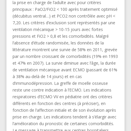
la prise en charge de l’adulte avec pour critères
principaux : PaO2/FiO2 < 100 après traitement optimisé
(décubitus ventral…) et PCO2 non contrôlée avec pH <
7,20. Les critères d’exclusion sont représentés par une
ventilation mécanique > 10-15 jours avec fortes
pressions et FiO2 > 0,8 et les comorbidités. Malgré
l’absence d’étude randomisée, les données de la
littérature montrent une survie de 58% en 2011, grevée
par un nombre croissant de comorbidités (19% en 1993
et 47% en 2007). La survie diminue avec l’âge, la durée
de ventilation mécanique avant ECMO (passant de 61%
à 38% au-delà de 14 jours) et en cas
d’immunodépression. La greffe de moelle osseuse
reste une contre indication à l’ECMO. Les indications
respiratoires d’ECMO VV en pédiatrie ont des critères
différents en fonction des centres (à préciser), en
fonction de l’affection initiale et de son évolution après
prise en charge. Les indications tendent à s’élargir avec
l’amélioration du pronostic de certaines comorbidités.
Le message à transmettre aux centres hospitaliers