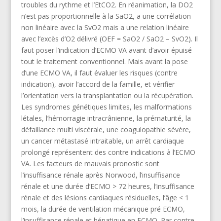
troubles du rythme et l’EtCO2. En réanimation, la DO2
n’est pas proportionnelle à la SaO2, a une corrélation
non linéaire avec la SvO2 mais a une relation linéaire
avec l’excès d’O2 délivré (OEF = SaO2 / SaO2 – SvO2). Il
faut poser l’indication d’ECMO VA avant d’avoir épuisé
tout le traitement conventionnel. Mais avant la pose
d’une ECMO VA, il faut évaluer les risques (contre
indication), avoir l’accord de la famille, et vérifier
l’orientation vers la transplantation ou la récupération.
Les syndromes génétiques limites, les malformations
létales, l’hémorragie intracrânienne, la prématurité, la
défaillance multi viscérale, une coagulopathie sévère,
un cancer métastasé intraitable, un arrêt cardiaque
prolongé représentent des contre indications à l’ECMO
VA. Les facteurs de mauvais pronostic sont
l’insuffisance rénale après Norwood, l’insuffisance
rénale et une durée d’ECMO > 72 heures, l’insuffisance
rénale et des lésions cardiaques résiduelles, l’âge < 1
mois, la durée de ventilation mécanique pré ECMO,
l’insuffisance rénale et hépatique en ECMO. Par contre,