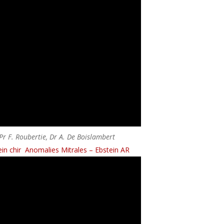
Pr F. Roubertie, Dr A. De Boislambert
in chir
Anomalies Mitrales – Ebstein AR