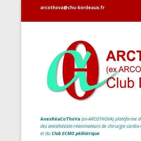
arcothova@chu-bordeaux.fr
AnesRéaCoThoVa
(
ex-ARCOTHOVA)
plateforme d
des anesthésiste-réanimateurs
de chirurgie cardio-
et du
Club ECMO pédiatrique