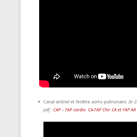
Canal artériel et fenêtre aorto-pulmonaire.
Dr Z
pdf :
CAP – FAP cardio
CA-FAP Chir
CA et FAP AR