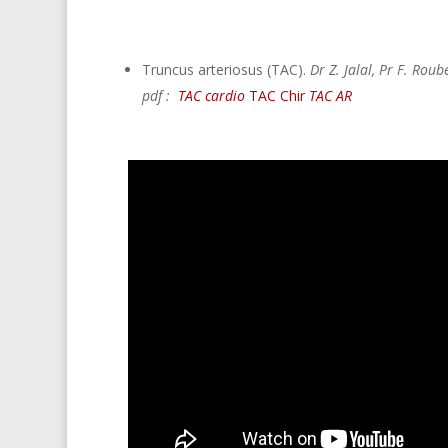
Truncus arteriosus (TAC).
Dr Z. Jalal, Pr F. Roub
pdf :
TAC cardio
TAC Chir
TAC AR