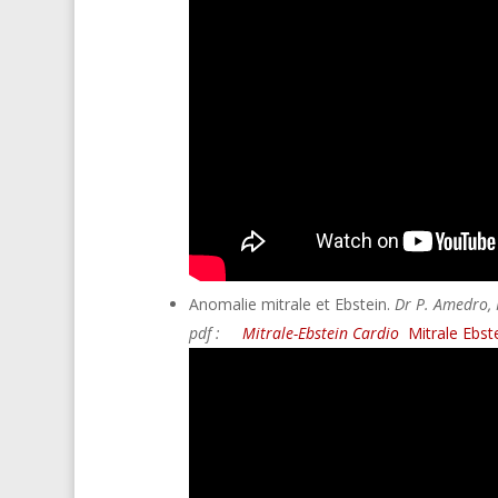
Anomalie mitrale et Ebstein.
Dr P. Amedro,
pdf :
Mitrale-
Ebstein Cardio
Mitrale Ebste