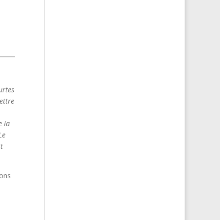
urtes
ettre
e la
Le
it
ions