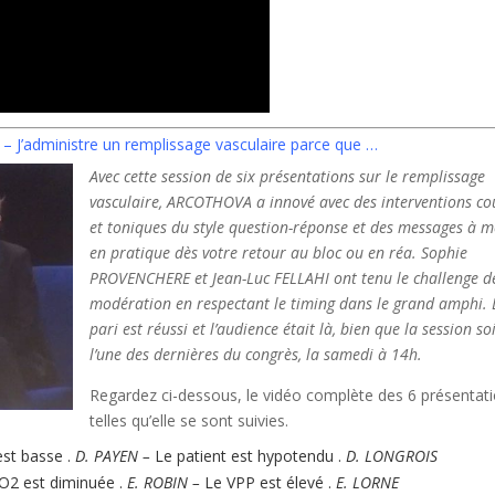
 J’administre un remplissage vasculaire parce que …
Avec cette session de six présentations sur le remplissage
vasculaire, ARCOTHOVA a innové avec des interventions co
et toniques du style question-réponse et des messages à m
en pratique dès votre retour au bloc ou en réa.
Sophie
PROVENCHERE
et
Jean-Luc
FELLAHI
ont tenu le challenge d
modération en respectant le timing dans le grand amphi. 
pari est réussi et l’audience était là, bien que la session so
l’une des dernières du congrès, la samedi à 14h.
Regardez ci-dessous, le vidéo complète des 6 présentat
telles qu’elle se sont suivies.
est basse
.
D. PAYEN –
Le patient est hypotendu
.
D.
LONGROIS
O2 est diminuée
.
E.
ROBIN –
Le VPP est élevé
.
E.
LORNE