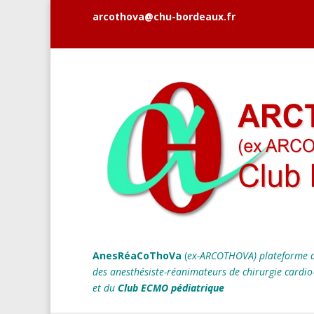
arcothova@chu-bordeaux.fr
AnesRéaCoThoVa
(
ex-ARCOTHOVA)
plateforme d
des anesthésiste-réanimateurs
de chirurgie cardio
et du
Club ECMO pédiatrique