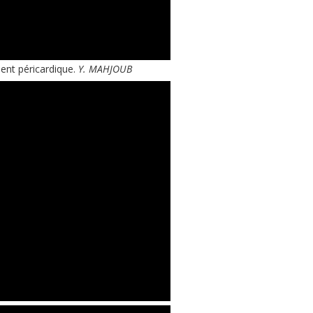
t péricardique.
Y.
MAHJOUB