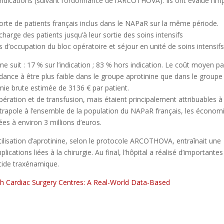
ndications (suivant l’ordonnance de l’ARCOTHOVA). Ils ont évalué l’im
orte de patients français inclus dans le NAPaR sur la même période.
harge des patients jusqu’à leur sortie des soins intensifs
s d’occupation du bloc opératoire et séjour en unité de soins intensifs
e suit : 17 % sur l’indication ; 83 % hors indication. Le coût moyen pa
endance à être plus faible dans le groupe aprotinine que dans le groupe
ie brute estimée de 3136 € par patient.
ération et de transfusion, mais étaient principalement attribuables à 
 extrapole à l’ensemble de la population du NAPaR français, les économ
s à environ 3 millions d’euros.
tilisation d’aprotinine, selon le protocole ARCOTHOVA, entraînait une
cations liées à la chirurgie. Au final, l’hôpital a réalisé d’importantes
acide traxénamique.
nch Cardiac Surgery Centres: A Real-World Data-Based