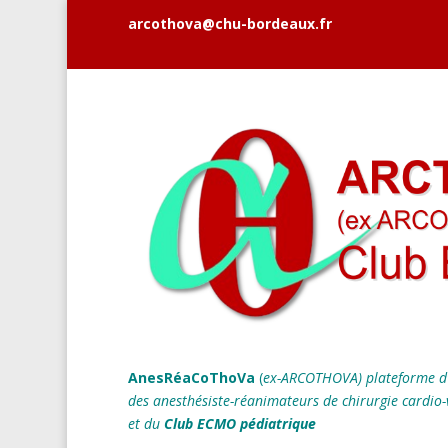
arcothova@chu-bordeaux.fr
AnesRéaCoThoVa
(
ex-ARCOTHOVA)
plateforme d
des anesthésiste-réanimateurs
de chirurgie cardio-
et du
Club ECMO pédiatrique