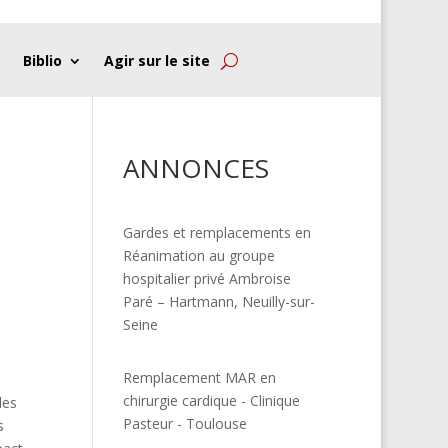
Biblio
Agir sur le site
ANNONCES
Gardes et remplacements en
Réanimation au groupe
hospitalier privé Ambroise
Paré – Hartmann, Neuilly-sur-
Seine
Remplacement MAR en
chirurgie cardique - Clinique
les
Pasteur - Toulouse
s