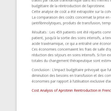
traités par l’acide tranexamique dans les mêmes i
budgétaire de la réintroduction de l’aprotinine.
Cette analyse de coût a été extrapolée sur la coh
La comparaison des coûts concernait la prise en c
(antifibrinolytiques, produits de transfusion, temp
Résultats : Les 459 patients ont été répartis comm
patient, jusqu’à la sortie des soins intensifs, a t
acide traxénamique, ce qui a entraîné une économ
Ces économies concernaient les frais de salle d’op
réduction des séjours en soins intensifs. Si l’on
totales du changement thérapeutique sont estimée
Conclusion : L’impact budgétaire prévoyait que l’u
diminution des besoins en transfusion et des compli
économies par rapport à l’utilisation exclusive d’
Cost Analysis of Aprotinin Reintroduction in Fre