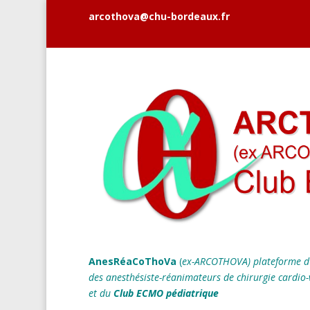
arcothova@chu-bordeaux.fr
AnesRéaCoThoVa
(
ex-ARCOTHOVA)
plateforme d
des anesthésiste-réanimateurs
de chirurgie cardio-
et du
Club ECMO pédiatrique