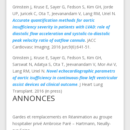
Grinstein J, Kruse E, Sayer G, Fedson S, Kim GH, Jorde
UP, Juricek C, Ota T, Jeevanandam V, Lang RM, Uriel N.
Accurate quantification methods for aortic
insufficiency severity in patients with LVAD: role of
diastolic flow acceleration and systolic-to-diastolic
peak velocity ratio of outflow cannula
.
JACC
Cardiovasc Imaging. 2016 Jun;9(6):641-51.
Grinstein J, Kruse E, Sayer G, Fedson S, Kim GH,
Sarswat N, Adatya S, Ota T, Jeevanandam V, Mor-Avi V,
Lang RM, Uriel N.
Novel echocardiographic parametrs
of aortic isufficiency in continuous-flow left ventricular
assist devices ad clinical outcome
. J Heart Lung
Transplant. 2016 (in press)
ANNONCES
Gardes et remplacements en Réanimation au groupe
hospitalier privé Ambroise Paré – Hartmann, Neuilly-