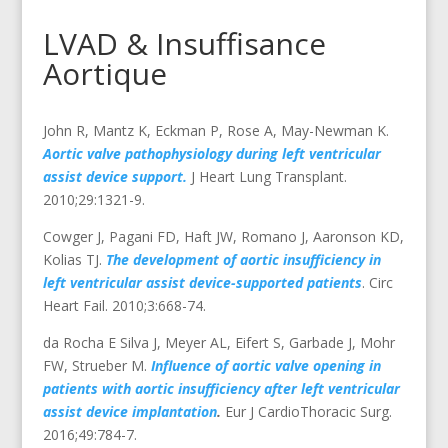
LVAD & Insuffisance
Aortique
John R, Mantz K, Eckman P, Rose A, May-Newman K.
Aortic valve pathophysiology during left ventricular
assist device support.
J Heart Lung Transplant.
2010;29:1321-9.
Cowger J, Pagani FD, Haft JW, Romano J, Aaronson KD,
Kolias TJ.
The development of aortic insufficiency in
left ventricular assist device-supported patients
. Circ
Heart Fail. 2010;3:668-74.
da Rocha E Silva J, Meyer AL, Eifert S, Garbade J, Mohr
FW, Strueber M.
Influence of aortic valve opening in
patients with aortic insufficiency after left ventricular
assist device implantation
.
Eur J CardioThoracic Surg.
2016;49:784-7.