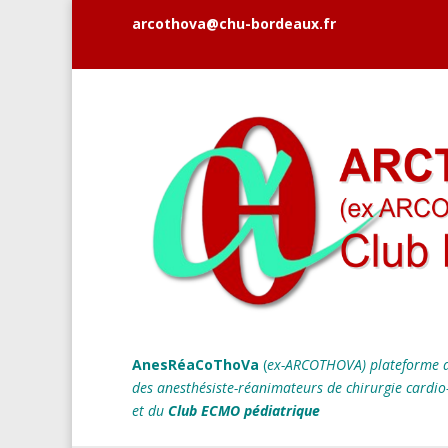
arcothova@chu-bordeaux.fr
AnesRéaCoThoVa
(
ex-ARCOTHOVA)
plateforme d
des anesthésiste-réanimateurs
de chirurgie cardio
et du
Club ECMO pédiatrique