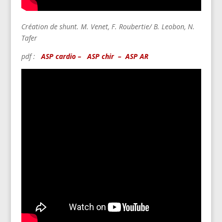
Création de shunt.
M. Venet,
F. Roubertie/ B. Leobon,
N.
Tafer
pdf :
ASP cardio –
ASP chir
–
ASP AR