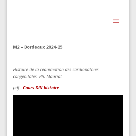
M2 – Bordeaux 2024-25
Histoire de la réanimation des cardiopathies
congénitales.
Ph. Mauriat
pdf :
Cours DIU histoire