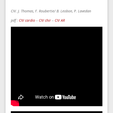
CIV. J. Thomas,
F. Roubertie/ B. Leobon,
P. Lavedan
pdf :
CIV cardio
–
CIV chir
–
CIV AR