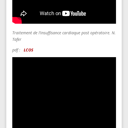
Traitement de l’insuffisance cardiaque post opératoire. N.
Tafer
pdf :
LCOS