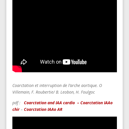
Coarctation et interruption de l’arche aortique.
O
Villemain,
F. Roubertie/ B. Leobon,
H. Foulgoc
pdf :
Coarctation and IAA cardio
– Coarctation IAAo
chir
–
Coarctation IAAo AR