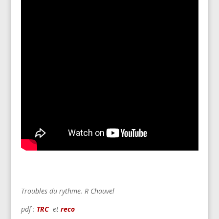
Troubles du rythme. R Chauvel
pdf :
TRC
et
reco