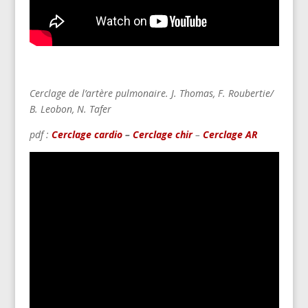
Cerclage de l’artère pulmonaire.
J. Thomas,
F. Roubertie/
B. Leobon,
N. Tafer
pdf :
Cerclage cardio
–
Cerclage chir
–
Cerclage AR