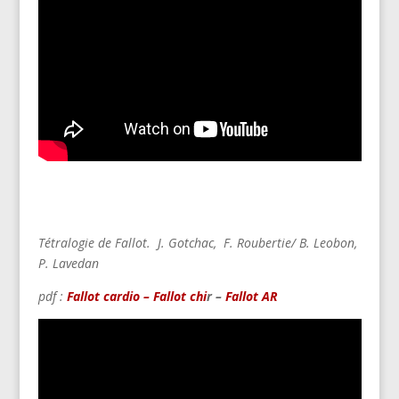
Tétralogie de Fallot. J. Gotchac,
F. Roubertie/ B. Leobon,
P. Lavedan
pdf :
Fallot cardio
– Fallot chi
r –
Fallot AR