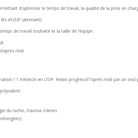
ttant d’optimiser le temps de travail, la qualité de la prise en char
its d’USIP (attenant).
mps de travail souhaité et la taille de l’équipe :
di
 d’après midi
ation / 1 médecin en USIP. Relais progressif l’après-midi par un seul p
polyvalent :
gie du rachis, trauma crânien
 méningées)