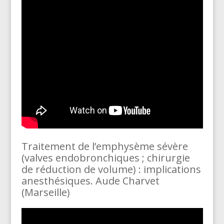
Traitement de l’emphysème sévère
(valves endobronchiques ; chirurgie
de réduction de volume) : implications
anesthésiques. Aude Charvet
(Marseille)