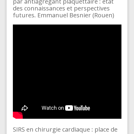
par antiagrégant plaquettaire : état
des connaissances et perspectives
futures. Emmanuel Besnier (Rouen)
SIRS en chirurgie cardiaque : place de