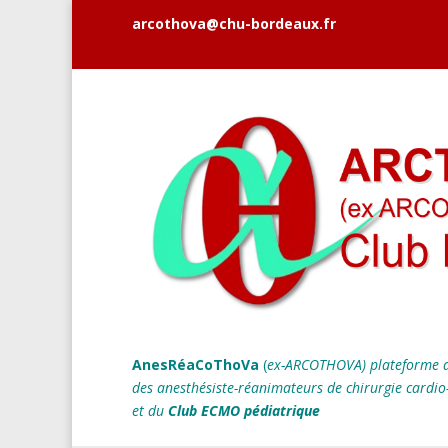
arcothova@chu-bordeaux.fr
AnesRéaCoThoVa
(
ex-ARCOTHOVA)
plateforme d
des anesthésiste-réanimateurs
de chirurgie cardio
et du
Club ECMO pédiatrique