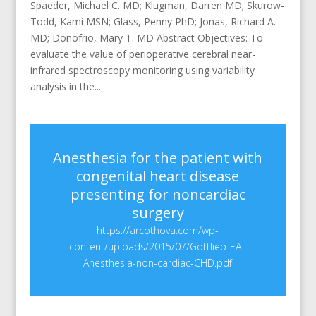
Spaeder, Michael C. MD; Klugman, Darren MD; Skurow-
Todd, Kami MSN; Glass, Penny PhD; Jonas, Richard A.
MD; Donofrio, Mary T. MD Abstract Objectives: To
evaluate the value of perioperative cerebral near-
infrared spectroscopy monitoring using variability
analysis in the...
Anesthesia for the patient with
congenital heart disease
presenting for noncardiac
surgery
https://arcothova.com/wp-
content/uploads/2015/07/Gottlieb-EA.-
Anesthesia-non-cardiac-CHD.pdf