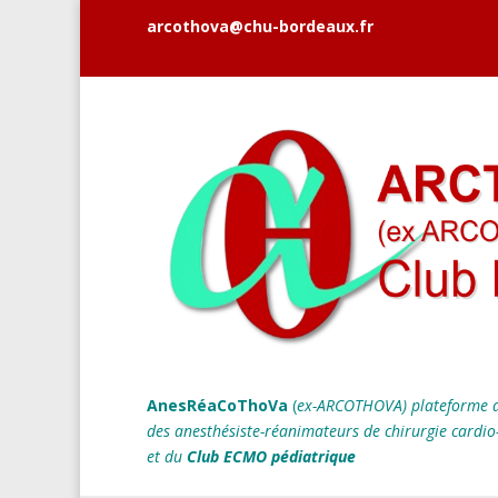
arcothova@chu-bordeaux.fr
AnesRéaCoThoVa
(
ex-ARCOTHOVA)
plateforme d
des anesthésiste-réanimateurs
de chirurgie cardio
et du
Club ECMO pédiatrique