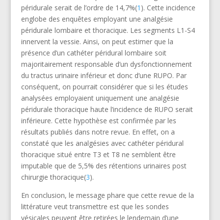
péridurale serait de l’ordre de 14,7%(
1
). Cette incidence
englobe des enquêtes employant une analgésie
péridurale lombaire et thoracique. Les segments L1-S4
innervent la vessie. Ainsi, on peut estimer que la
présence d’un cathéter péridural lombaire soit
majoritairement responsable d’un dysfonctionnement
du tractus urinaire inférieur et donc d’une RUPO. Par
conséquent, on pourrait considérer que si les études
analysées employaient uniquement une analgésie
péridurale thoracique haute l’incidence de RUPO serait
inférieure. Cette hypothèse est confirmée par les
résultats publiés dans notre revue. En effet, on a
constaté que les analgésies avec cathéter péridural
thoracique situé entre T3 et T8 ne semblent être
imputable que de 5,5% des rétentions urinaires post
chirurgie thoracique(
3
).
En conclusion, le message phare que cette revue de la
littérature veut transmettre est que les sondes
vésicales peuvent être retirées le lendemain d’une