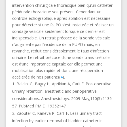
intervention chirurgicale thoracique bien qu’un cathéter
péridurale thoracique soit présent. Cependant un
contrôle échographique après ablation est nécessaire
pour détecter si une RUPO s’est instaurée et réaliser un
sondage vésicale seulement lorsque ce dernier est
indispensable. Un retrait précoce de la sonde vésicale
n’augmente pas l’incidence de la RUPO mais, en
revanche, réduit considérablement le taux d’infection
urinaire. Le retrait précoce d’une sonde trans-urétrale
est d’une importance capitale car elle permet une
mobilisation plus rapide et donc une récupération
accélérée de nos patients(
4
).
Baldini G, Bagry H, Aprikian A, Carli F. Postoperative
urinary retention: anesthetic and perioperative
considerations. Anesthesiology. 2009 May;110(5):1139-
57. PubMed PMID: 19352147.
Zaouter C, Kaneva P, Carli F. Less urinary tract
infection by earlier removal of bladder catheter in