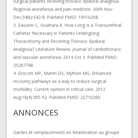
surgical patients receiving thoracic epidural analgesia.
Regional anesthesia and pain medicine. 2009 Nov-
Dec;34(6):542-8. PubMed PMID: 19916208.
Zaouter C, Ouattara A. How Long Is a Transurethral
Catheter Necessary in Patients Undergoing
Thoracotomy and Receiving Thoracic Epidural
Analgesia? Literature Review. Journal of cardiothoracic
and vascular anesthesia. 2014 Oct 3. PubMed PMID:
25287748.
Grocott MP, Martin DS, Mythen MG. Enhanced
recovery pathways as a way to reduce surgical
morbidity. Current opinion in critical care. 2012
Aug;18(4):385-92. PubMed PMID: 22710280.
ANNONCES
Gardes et remplacements en Réanimation au groupe