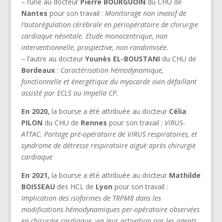
– l’une au docteur
Pierre BOURGUOIN
du CHU de
Nantes
pour son travail :
Monitorage non invasif de
l’autorégulation cérébrale en périopératoire de chirurgie
cardiaque néontale. Etude monocentrique, non
interventionnelle, prospective, non randomisée.
– l’autre au docteur
Younès EL-BOUSTANI
du CHU de
Bordeaux
:
Caractérisation hémodynamique,
fonctionnelle et énergétique du myocarde ovin défaillant
assisté par ECLS ou Impella CP.
En 2020,
la bourse a été attribuée au docteur
Célia
PILON
du CHU de
Rennes
pour son travail :
VIRUS-
ATTAC. Portage pré-opératoire de VIRUS respiratoires, et
syndrome de détresse respiratoire aiguë après chirurgie
cardiaque
En 2021,
la bourse a été attribuée au docteur
Mathilde
BOISSEAU
des HCL de
Lyon
pour son travail :
Implication des isoformes de TRPM8 dans les
modifications hémodynamiques per-opératoire observées
en chirurgie cardiaque, via leur activation par les agents