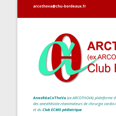
arcothova@chu-bordeaux.fr
AnesRéaCoThoVa
(
ex-ARCOTHOVA)
plateforme d
des anesthésiste-réanimateurs
de chirurgie cardio-
et du
Club ECMO pédiatrique