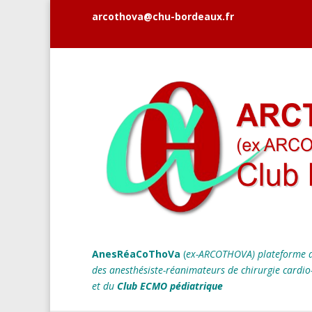
arcothova@chu-bordeaux.fr
AnesRéaCoThoVa
(
ex-ARCOTHOVA)
plateforme d
des anesthésiste-réanimateurs
de chirurgie cardio
et du
Club ECMO pédiatrique