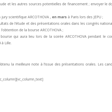
étude et les autres sources potentielles de financement ; envoyer le d
n jury scientifique ARCOTHOVA ,
en mars
à Paris lors des JEPU ;
tats de l’étude et des présentations orales dans les congrès nationa
t l’obtention de la bourse ARCOTHOVA ;
 la bourse qui aura lieu lors de la soirée ARCOTHOVA pendant le co
8
à Lille.
obtenu la meilleure note à l’issue des présentations orales. Les can
vc_column][vc_column_text]