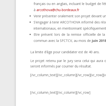
français ou en anglais, incluant le budget de l’
à
arcothova@chu-bordeaux.fr
Venir présenter oralement son projet devant u
S’engager à tenir ARCOTHOVA informé des résul
internationaux, en mentionnant spécifiquemen
Etre présent lors de la remise officielle de
commun avec la SFCTCV, au mois de
juin 201
La limite d’âge pour candidater est de 40 ans.
Le projet retenu par le jury sera celui qui aura 
seront informés par courrier du résultat.
[/vc_column_text][/vc_column][/vc_row][vc_row][
[/vc_column_text][/vc_column][/vc_row]