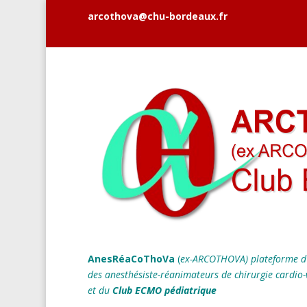
arcothova@chu-bordeaux.fr
AnesRéaCoThoVa
(
ex-ARCOTHOVA)
plateforme d
des anesthésiste-réanimateurs
de chirurgie cardio-
et du
Club ECMO pédiatrique