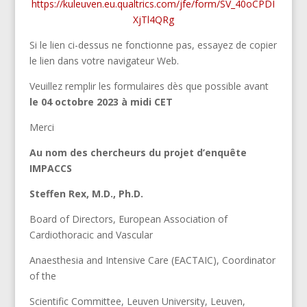
https://kuleuven.eu.qualtrics.com/jfe/form/SV_40oCPDI
XjTl4QRg
Si le lien ci-dessus ne fonctionne pas, essayez de copier
le lien dans votre navigateur Web.
Veuillez remplir les formulaires dès que possible avant
le 04 octobre 2023 à midi CET
Merci
Au nom des chercheurs du projet d’enquête
IMPACCS
Steffen Rex, M.D., Ph.D.
Board of Directors, European Association of
Cardiothoracic and Vascular
Anaesthesia and Intensive Care (EACTAIC), Coordinator
of the
Scientific Committee, Leuven University, Leuven,