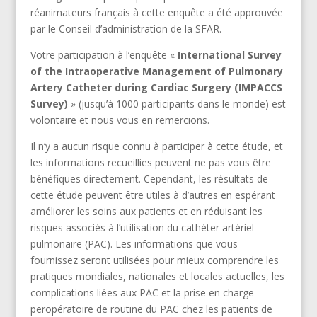
réanimateurs français à cette enquête a été approuvée
par le Conseil d’administration de la SFAR.
Votre participation à l’enquête «
I
nternational Survey
of the Intraoperative
M
anagement of
P
ulmonary
A
rtery
C
atheter during
C
ardiac
S
urgery (IMPACCS
Survey)
» (jusqu’à 1000 participants dans le monde) est
volontaire et nous vous en remercions.
Il n’y a aucun risque connu à participer à cette étude, et
les informations recueillies peuvent ne pas vous être
bénéfiques directement. Cependant, les résultats de
cette étude peuvent être utiles à d’autres en espérant
améliorer les soins aux patients et en réduisant les
risques associés à l’utilisation du cathéter artériel
pulmonaire (PAC). Les informations que vous
fournissez seront utilisées pour mieux comprendre les
pratiques mondiales, nationales et locales actuelles, les
complications liées aux PAC et la prise en charge
peropératoire de routine du PAC chez les patients de