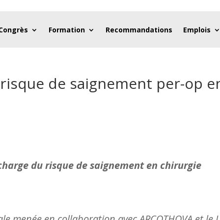
 Congrès
Formation
Recommandations
Emplois
 risque de saignement per-op e
 charge du risque de saignement en chirurgie
ale menée en collaboration avec ARCOTHOVA et le L