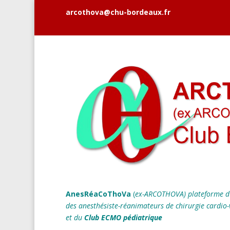
arcothova@chu-bordeaux.fr
AnesRéaCoThoVa
(
ex-ARCOTHOVA)
plateforme d
des anesthésiste-réanimateurs
de chirurgie cardio-
et du
Club ECMO pédiatrique