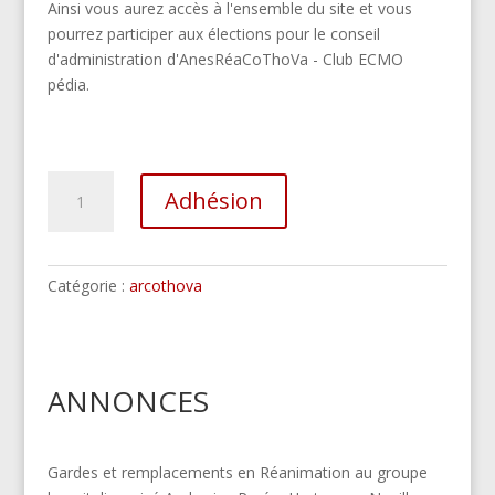
Ainsi vous aurez accès à l'ensemble du site et vous
pourrez participer aux élections pour le conseil
d'administration d'AnesRéaCoThoVa - Club ECMO
pédia.
quantité
Adhésion
de
adhérent
AnesRéaCoThoVa
-
Catégorie :
arcothova
Club
ECMO
pédia
ANNONCES
Gardes et remplacements en Réanimation au groupe