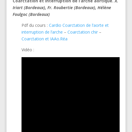
Coarctation et interruption de l’arche aortique.
X.
Iriart (Bordeaux), Fr. Roubertie
(Bordeaux),
Hélène
Foulgoc (Bordeaux)
Pdf du cours :
Cardio Coarctation de l’aorte et
interruption de l’arche
–
Coarctation chir
–
Coarctation et IAAo.Réa
Vidéo :