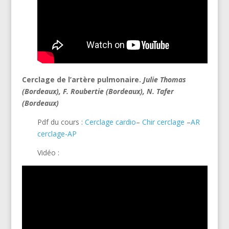
Cerclage de l’artère pulmonaire.
Julie Thomas
(Bordeaux), F.
Roubertie (Bordeaux), N.
Tafer
(Bordeaux)
Pdf du cours :
Cerclage cardio
–
Chir cerclage
–
AR
cerclage-AP
Vidéo :