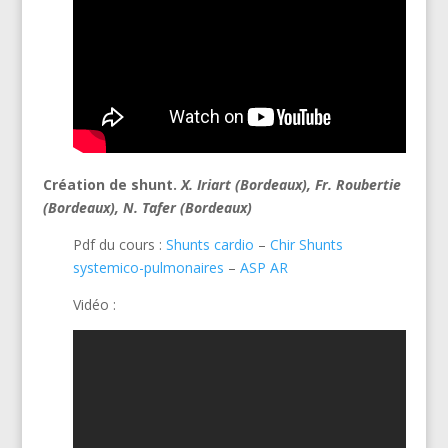
Création de shunt.
X. Iriart (Bordeaux), Fr. Roubertie
(Bordeaux),
N. Tafer (Bordeaux)
Pdf du cours :
Shunts cardio
–
Chir Shunts
systemico-pulmonaires
–
ASP AR
Vidéo :