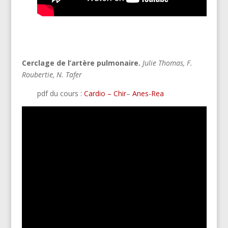
Cerclage de l’artère pulmonaire.
Julie Thomas
, F.
Roubertie
, N.
Tafer
pdf du cours :
Cardio –
Chir
–
Anes-Rea