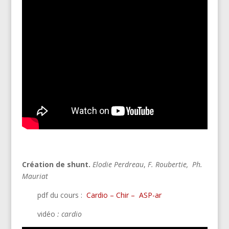
Création de shunt.
Elodie Perdreau
,
F. Roubertie
,
Ph.
Mauriat
pdf du cours :
Cardio –
Chir
– ASP
-ar
vidéo
: cardio