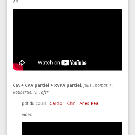
AR
CIA + CAV partiel + RVPA partiel.
Julie Thomas
, F.
Roubertie
, N.
Tafer
pdf du cours :
Cardio –
Chir
–
Anes-Rea
vidéo :