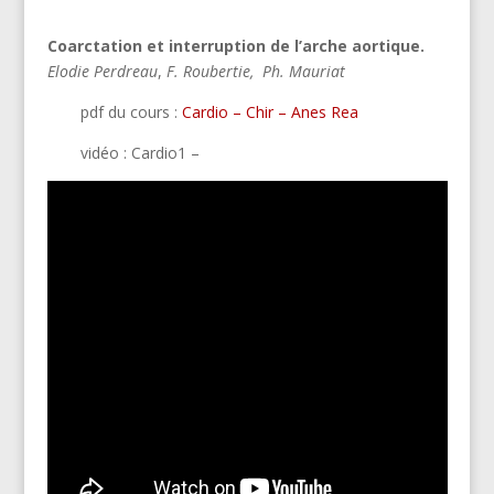
Coarctation et interruption de l’arche aortique.
Elodie Perdreau
,
F. Roubertie
,
Ph. Mauriat
pdf du cours :
Cardio
–
Chir
–
Anes Rea
vidéo : Cardio1 –