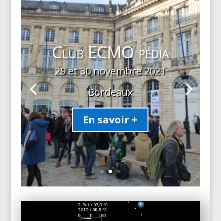
Club ECMO pédia
29 et 30 novembre 2021
Bordeaux
En savoir +
Lecteur
vidéo