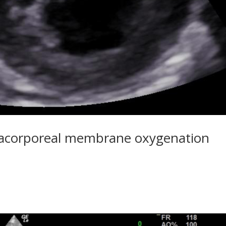
racorporeal membrane oxygenation