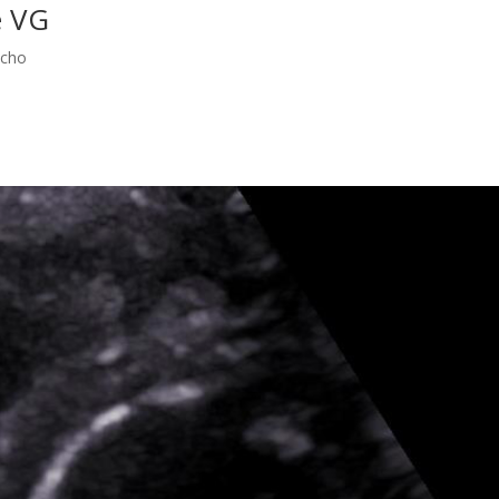
e VG
Echo