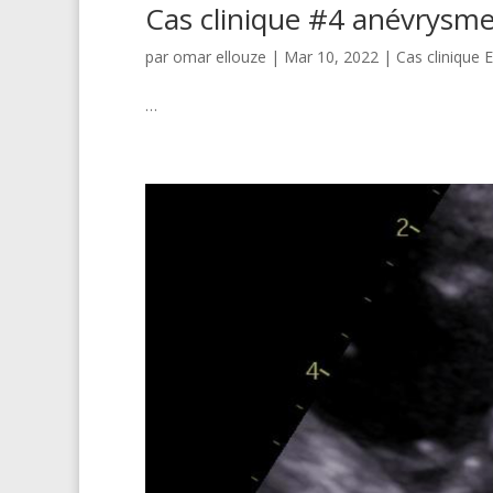
Cas clinique #4 anévrysm
par
omar ellouze
|
Mar 10, 2022
|
Cas clinique 
…