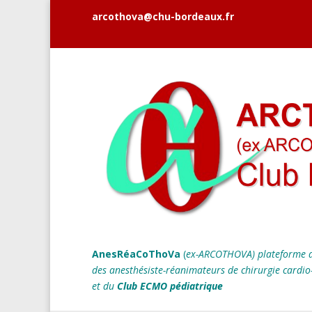
arcothova@chu-bordeaux.fr
AnesRéaCoThoVa
(
ex-ARCOTHOVA)
plateforme d
des anesthésiste-réanimateurs
de chirurgie cardio
et du
Club ECMO pédiatrique